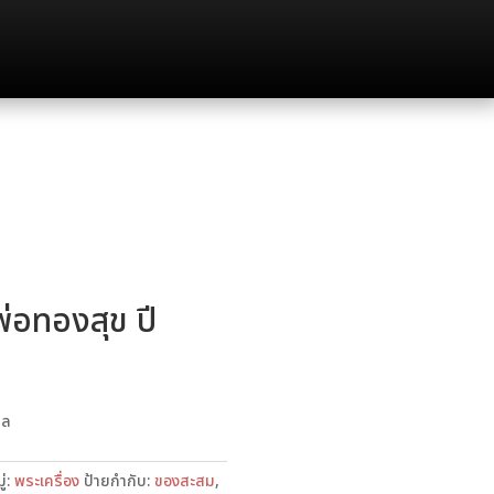
่อทองสุข ปี
คล
่:
พระเครื่อง
ป้ายกำกับ:
ของสะสม
,