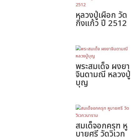
หลวงปู่เผือก วัด
กิ่งแก้ว ปี 2512
พระสมเด็จ ผงยา
จินดามณี หลวงปู่
บุญ
สมเด็จอกครุฑ หู
บายศรี วัดวิเวก