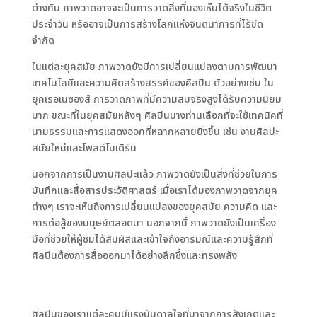
ต่างกัน ภาพวาดอาจจะเป็นการวาดสิ่งที่มองเห็นได้จริงในชีวิต
ประจำวัน หรืออาจเป็นการสร้างโลกแห่งจินตนาการที่ไร้ขีด
จำกัด
ในแต่ละยุคสมัย ภาพวาดยังมีการเปลี่ยนแปลงตามการพัฒนา
เทคโนโลยีและความคิดสร้างสรรค์ของศิลปิน ตัวอย่างเช่น ใน
ยุคเรอเนซองส์ การวาดภาพที่มีความสมจริงสูงได้รับความนิยม
มาก ขณะที่ในยุคสมัยหลังๆ ศิลปินบางท่านเลือกที่จะใช้เทคนิคที่
นามธรรมและการแสดงออกที่หลากหลายยิ่งขึ้น เช่น งานศิลปะ
สมัยใหม่และโพสต์โมเดิร์น
นอกจากการเป็นงานศิลปะแล้ว ภาพวาดยังเป็นสิ่งที่ช่วยในการ
บันทึกและสื่อสารประวัติศาสตร์ เมื่อเราได้มองภาพวาดจากยุค
ต่างๆ เราจะเห็นถึงการเปลี่ยนแปลงของยุคสมัย ความคิด และ
การต่อสู้ของมนุษย์ตลอดมา นอกจากนี้ ภาพวาดยังเป็นเครื่อง
มือที่ช่วยให้ผู้ชมได้สัมผัสและเข้าใจถึงอารมณ์และความรู้สึกที่
ศิลปินต้องการสื่อออกมาได้อย่างลึกซึ้งและทรงพลัง
ศิลปินของเราแต่ละคนมีแรงบันดาลใจที่มาจากการสังเกตและ