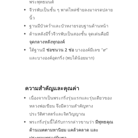
พระพุทธมนต์
จีวรพับเป็นชั้น ๆ พาดไหล่ซ้ายลงมาจรดปลาย
นิ้ว
ฐานมีบัวคว่ำและบัวหงายรอบฐานด้านหน้า
ด้านหลังมีริ้วจีวรพับเป็นสองชั้น จุดเด่นคือมี
จุดกลางหลังทุกองค์
ใต้ฐานมี
ช่อชนวน 2 ช่อ
บางองค์มีเลข “๙”
และบางองค์อุดกริ่ง (พบได้น้อยมาก)
ความสำคัญและคุณค่า
เนื่องจากเป็นพระกริ่งรุ่นแรกและรุ่นเดียวของ
หลวงพ่อเขียน จึงมีความสำคัญทาง
ประวัติศาสตร์และจิตวิญญาณ
พระกริ่งรุ่นนี้ได้รับการกล่าวขานว่า
มีพุทธคุณ
ด้านเมตตามหานิยม แคล้วคลาด และ
ประทานพรแก่ผู้บูชา