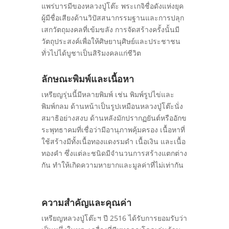
แพร่บารมีของหลวงปู่โต๊ะ พระเกจิชื่อดังแห่งยุค
ผู้มีชื่อเสียงด้านวิปัสสนากรรมฐานและการปลุก
เสกวัตถุมงคลที่เข้มขลัง การจัดสร้างครั้งนั้นมี
วัตถุประสงค์เพื่อให้ศิษยานุศิษย์และประชาชน
ทั่วไปได้บูชาเป็นสิริมงคลแก่ชีวิต
ลักษณะพิมพ์และเนื้อหา
เหรียญรุ่นนี้มีหลายพิมพ์ เช่น พิมพ์รูปไข่และ
พิมพ์กลม ด้านหน้าเป็นรูปเหมือนหลวงปู่โต๊ะนั่ง
สมาธิอย่างสงบ ด้านหลังมักปรากฏยันต์หรืออักข
ระพุทธาคมที่เชื่อว่ามีอานุภาพคุ้มครอง เนื้อหาที่
ใช้สร้างมีทั้งเนื้อทองแดงรมดำ เนื้อเงิน และเนื้อ
ทองคำ ซึ่งแต่ละชนิดมีจำนวนการสร้างแตกต่าง
กัน ทำให้เกิดความหายากและมูลค่าที่ไม่เท่ากัน
ความสำคัญและคุณค่า
เหรียญหลวงปู่โต๊ะฯ ปี 2516 ได้รับการยอมรับว่า