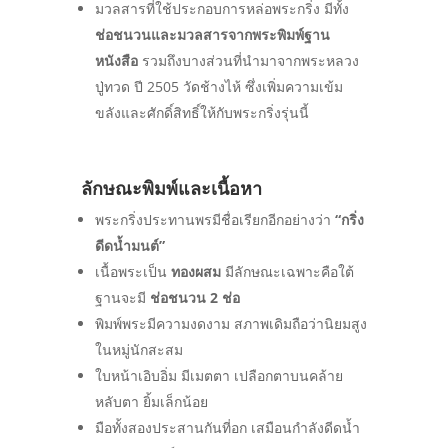
มวลสารที่ใช้ประกอบการหล่อพระกริ่ง มีทั้ง
ช่อชนวนและมวลสารจากพระพิมพ์ฐาน
หนังสือ
รวมถึงบางส่วนที่นำมาจากพระหลวง
ปู่ทวด ปี 2505 วัดช้างไห้ ซึ่งเพิ่มความเข้ม
ขลังและศักดิ์สิทธิ์ให้กับพระกริ่งรุ่นนี้
ลักษณะพิมพ์และเนื้อหา
พระกริ่งประทานพรมีชื่อเรียกอีกอย่างว่า
“กริ่ง
ดีดน้ำมนต์”
เนื้อพระเป็น
ทองผสม
มีลักษณะเฉพาะคือใต้
ฐานจะมี
ช่อชนวน 2 ช่อ
พิมพ์พระมีความงดงาม สภาพเดิมถือว่านิยมสูง
ในหมู่นักสะสม
ใบหน้าเอิบอิ่ม มีเมตตา เปลือกตาบนคล้าย
หลับตา ยิ้มเล็กน้อย
มือทั้งสองประสานกันที่อก เสมือนกำลังดีดน้ำ