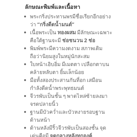
ลักษณะพิมพ์และเนื้อหา
พระกริ่งประทานพรมีชื่อเรียกอีกอย่าง
ว่า
“กริ่งดีดน้ำมนต์”
เนื้อพระเป็น
ทองผสม
มีลักษณะเฉพาะ
คือใต้ฐานจะมี
ช่อชนวน 2 ช่อ
พิมพ์พระมีความงดงาม สภาพเดิม
ถือว่านิยมสูงในหมู่นักสะสม
ใบหน้าเอิบอิ่ม มีเมตตา เปลือกตาบน
คล้ายหลับตา ยิ้มเล็กน้อย
มือทั้งสองประสานกันที่อก เสมือน
กำลังดีดน้ำพระพุทธมนต์
จีวรพับเป็นชั้น ๆ พาดไหล่ซ้ายลงมา
จรดปลายนิ้ว
ฐานมีบัวคว่ำและบัวหงายรอบฐาน
ด้านหน้า
ด้านหลังมีริ้วจีวรพับเป็นสองชั้น จุด
เด่นคือมี
จุดกลางหลังทุกองค์