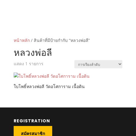
หน้าหลัก
/ สินค้าที่มีป้ายกำกับ “หลวงพ่อลี”
หลวงพ่อลี
แสดง 1 รายการ
ใบโพธิ์หลวงพ่อลี วัดอโศการาม เนื้อดิน
REGISTRATION
สมัครสมาชิก