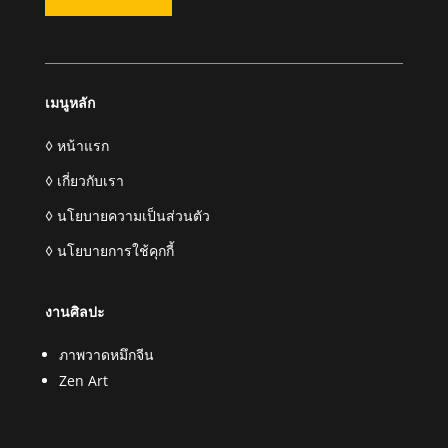
เมนูหลัก
◊ หน้าแรก
◊ เกี่ยวกับเรา
◊ นโยบายความเป็นส่วนตัว
◊ นโยบายการใช้คุกกี้
งานศิลปะ
ภาพวาดหมึกจีน
Zen Art