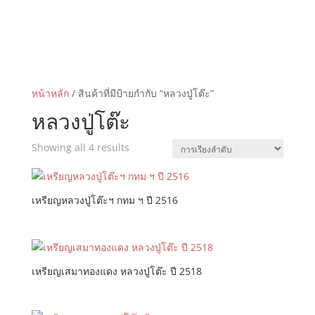
หน้าหลัก
/ สินค้าที่มีป้ายกำกับ “หลวงปู่โต๊ะ”
หลวงปู่โต๊ะ
Showing all 4 results
เหรียญหลวงปู่โต๊ะฯ กทม ฯ ปี 2516
เหรียญเสมาทองแดง หลวงปู่โต๊ะ ปี 2518